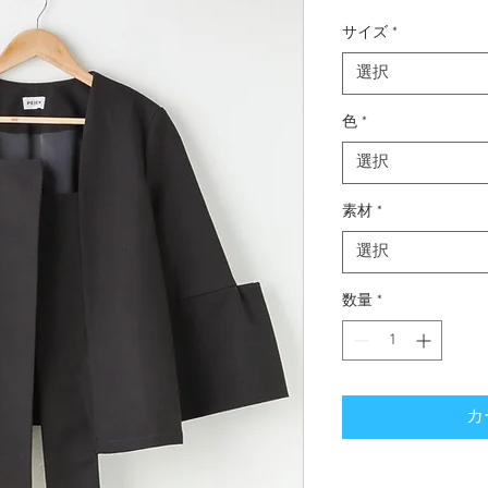
格
サイズ
*
選択
色
*
選択
素材
*
選択
数量
*
カ