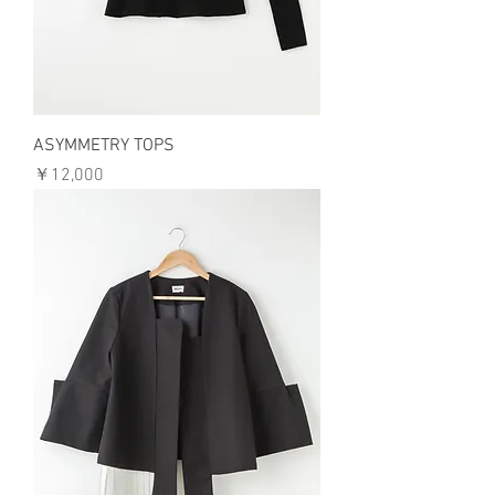
ASYMMETRY TOPS
価格
￥12,000