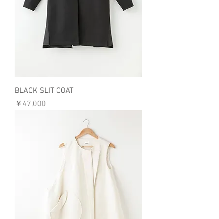
BLACK SLIT COAT
価格
￥47,000