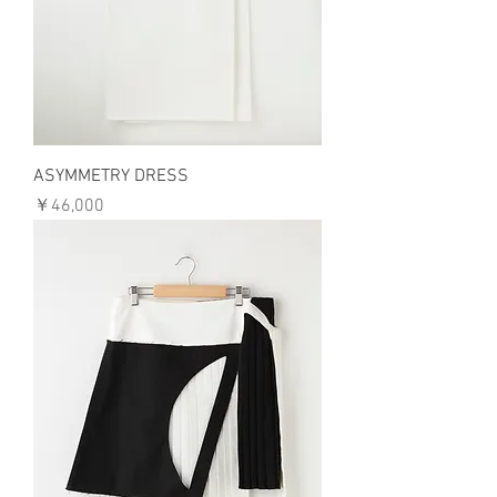
ASYMMETRY DRESS
価格
￥46,000