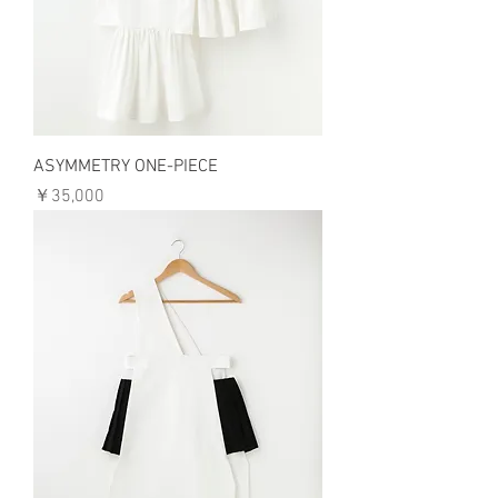
ASYMMETRY ONE-PIECE
価格
￥35,000