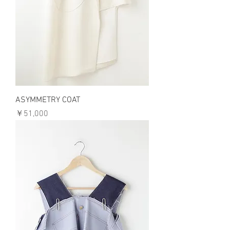
ASYMMETRY COAT
価格
￥51,000