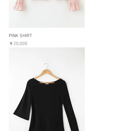
PINK SHIRT
価格
￥20,000