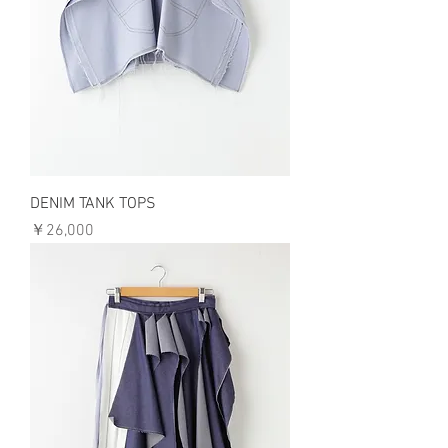
DENIM TANK TOPS
価格
￥26,000